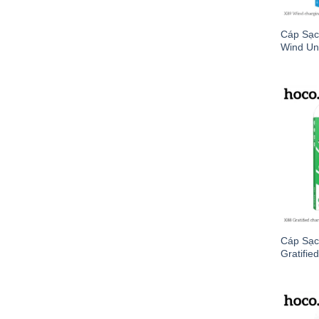
Cáp Sạc
Wind U
Cáp Sạc
Gratifi