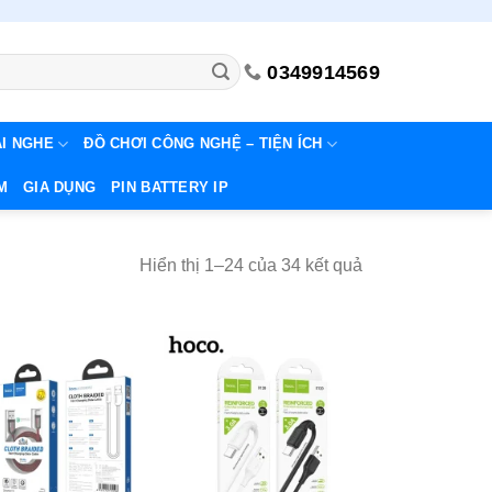
0349914569
AI NGHE
ĐỒ CHƠI CÔNG NGHỆ – TIỆN ÍCH
M
GIA DỤNG
PIN BATTERY IP
Đã
Hiển thị 1–24 của 34 kết quả
sắp
xếp
theo
mới
nhất