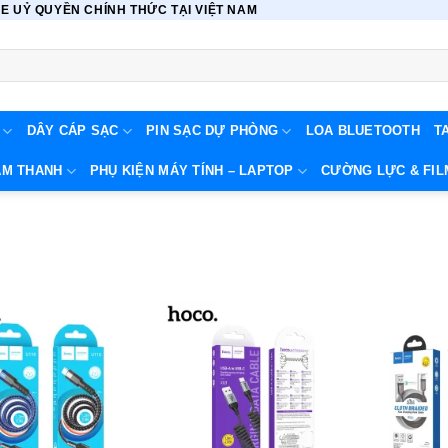
 UỶ QUYỀN CHÍNH THỨC TẠI VIỆT NAM
DÂY CÁP SẠC
PIN SẠC DỰ PHÒNG
LOA BLUETOOTH
T
ÂM THANH
PHỤ KIỆN MÁY TÍNH – LAPTOP
CƯỜNG LỰC & FIL