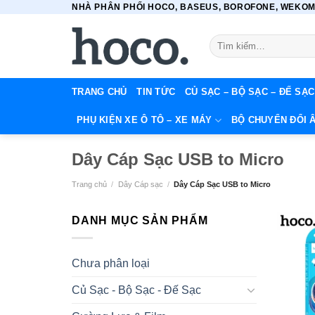
NHÀ PHÂN PHỐI HOCO, BASEUS, BOROFONE, WEKOME
Bỏ
qua
Tìm
nội
kiếm:
dung
TRANG CHỦ
TIN TỨC
CỦ SẠC – BỘ SẠC – ĐẾ SẠC
PHỤ KIỆN XE Ô TÔ – XE MÁY
BỘ CHUYỂN ĐỔI 
Dây Cáp Sạc USB to Micro
Trang chủ
/
Dây Cáp sạc
/
Dây Cáp Sạc USB to Micro
DANH MỤC SẢN PHẨM
Chưa phân loại
Củ Sạc - Bộ Sạc - Đế Sạc