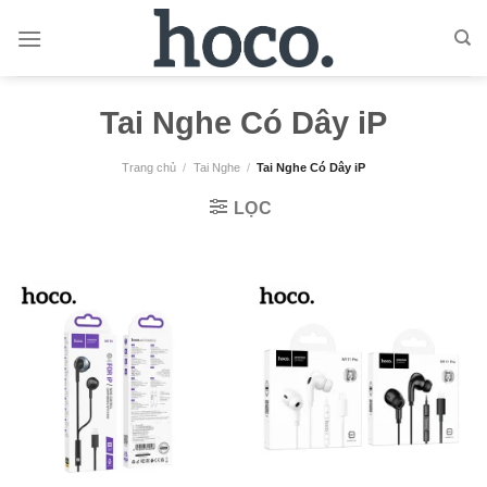
Bỏ
qua
nội
dung
Tai Nghe Có Dây iP
Trang chủ
/
Tai Nghe
/
Tai Nghe Có Dây iP
LỌC