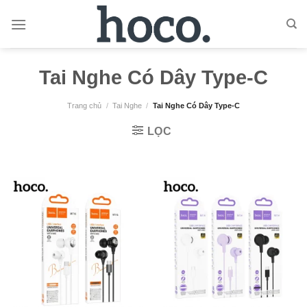
Bỏ
qua
nội
dung
Tai Nghe Có Dây Type-C
Trang chủ
/
Tai Nghe
/
Tai Nghe Có Dây Type-C
LỌC