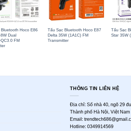
 Bluetooth Hoco E86
Tẩu Sạc Bluetooth Hoco E87
Tẩu Sạc B
 48W Dual
Delta 35W (1A1C) FM
Star 35W 
QC3.0 FM
Transmitter
ter
THÔNG TIN LIÊN HỆ
Địa chỉ: Số nhà 40, ngõ 29 
Thành phố Hà Nội, Việt Nam
Email: trendtech686@gmail.
Hotline: 0349914569