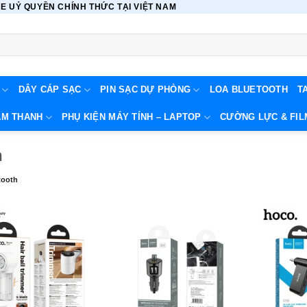
 UỶ QUYỀN CHÍNH THỨC TẠI VIỆT NAM
DÂY CÁP SẠC
PIN SẠC DỰ PHÒNG
LOA BLUETOOTH
T
ÂM THANH
PHỤ KIỆN MÁY TÍNH – LAPTOP
CƯỜNG LỰC & FIL
h
tooth