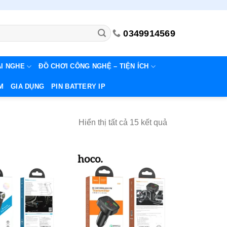
0349914569
AI NGHE
ĐỒ CHƠI CÔNG NGHỆ – TIỆN ÍCH
M
GIA DỤNG
PIN BATTERY IP
Đã
Hiển thị tất cả 15 kết quả
sắp
xếp
theo
mới
nhất