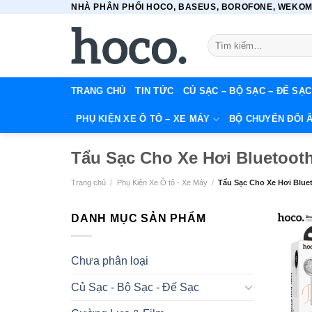
NHÀ PHÂN PHỐI HOCO, BASEUS, BOROFONE, WEKOME
Bỏ
qua
Tìm
nội
kiếm:
dung
TRANG CHỦ
TIN TỨC
CỦ SẠC – BỘ SẠC – ĐẾ SẠC
PHỤ KIỆN XE Ô TÔ – XE MÁY
BỘ CHUYỂN ĐỔI 
Tẩu Sạc Cho Xe Hơi Bluetoot
Trang chủ
/
Phụ Kiện Xe Ô tô - Xe Máy
/
Tẩu Sạc Cho Xe Hơi Blue
DANH MỤC SẢN PHẨM
Chưa phân loại
Củ Sạc - Bộ Sạc - Đế Sạc