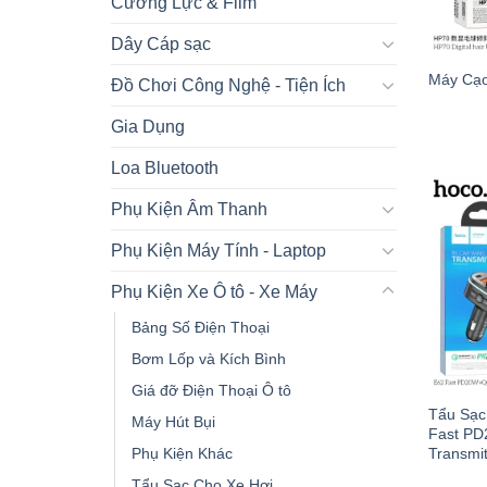
Cường Lực & Film
Dây Cáp sạc
Máy Cạo
Đồ Chơi Công Nghệ - Tiện Ích
Gia Dụng
Loa Bluetooth
Phụ Kiện Âm Thanh
Phụ Kiện Máy Tính - Laptop
Phụ Kiện Xe Ô tô - Xe Máy
Bảng Số Điện Thoại
Bơm Lốp và Kích Bình
Giá đỡ Điện Thoại Ô tô
Tẩu Sạc
Máy Hút Bụi
Fast P
Phụ Kiện Khác
Transmit
Tẩu Sạc Cho Xe Hơi