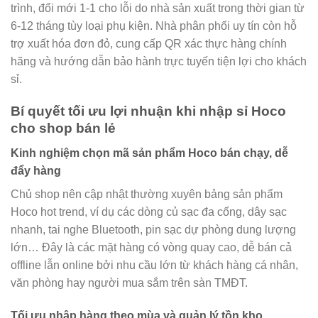
trình, đổi mới 1-1 cho lỗi do nhà sản xuất trong thời gian từ
6-12 tháng tùy loại phụ kiện. Nhà phân phối uy tín còn hỗ
trợ xuất hóa đơn đỏ, cung cấp QR xác thực hàng chính
hãng và hướng dẫn bảo hành trực tuyến tiện lợi cho khách
sỉ.
Bí quyết tối ưu lợi nhuận khi nhập sỉ Hoco
cho shop bán lẻ
Kinh nghiệm chọn mã sản phẩm Hoco bán chạy, dễ
đẩy hàng
Chủ shop nên cập nhật thường xuyên bảng sản phẩm
Hoco hot trend, ví dụ các dòng củ sạc đa cổng, dây sạc
nhanh, tai nghe Bluetooth, pin sạc dự phòng dung lượng
lớn… Đây là các mặt hàng có vòng quay cao, dễ bán cả
offline lẫn online bởi nhu cầu lớn từ khách hàng cá nhân,
văn phòng hay người mua sắm trên sàn TMĐT.
Tối ưu nhập hàng theo mùa và quản lý tồn kho