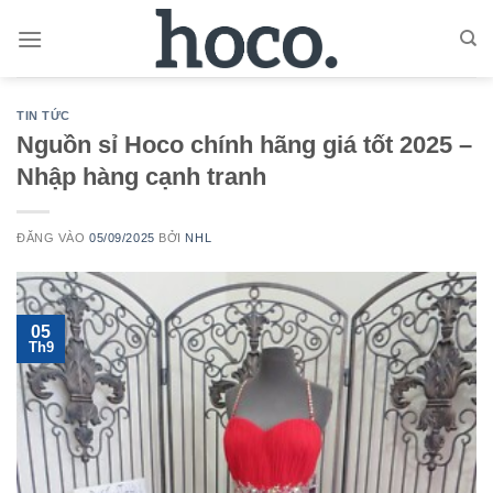
Bỏ
qua
nội
dung
TIN TỨC
Nguồn sỉ Hoco chính hãng giá tốt 2025 –
Nhập hàng cạnh tranh
ĐĂNG VÀO
05/09/2025
BỞI
NHL
05
Th9